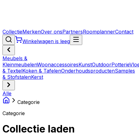
Collectie
Merken
Over ons
Partners
Roomplanner
Contact
Winkelwagen is leeg
Meubels &
Kleinmeubelen
Woonaccessoires
Kunst
Outdoor
Potterie
Vlo
& Textiel
Koken & Tafelen
Onderhoudsproducten
Samples
& Stofstalen
Kerst
Alle
Categorie
Categorie
Collectie laden