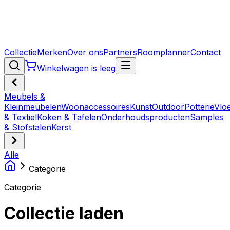
Collectie
Merken
Over ons
Partners
Roomplanner
Contact
Winkelwagen is leeg
Meubels &
Kleinmeubelen
Woonaccessoires
Kunst
Outdoor
Potterie
Vlo
& Textiel
Koken & Tafelen
Onderhoudsproducten
Samples
& Stofstalen
Kerst
Alle
Categorie
Categorie
Collectie laden