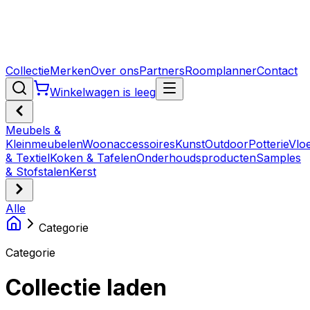
Collectie
Merken
Over ons
Partners
Roomplanner
Contact
Winkelwagen is leeg
Meubels &
Kleinmeubelen
Woonaccessoires
Kunst
Outdoor
Potterie
Vlo
& Textiel
Koken & Tafelen
Onderhoudsproducten
Samples
& Stofstalen
Kerst
Alle
Categorie
Categorie
Collectie laden