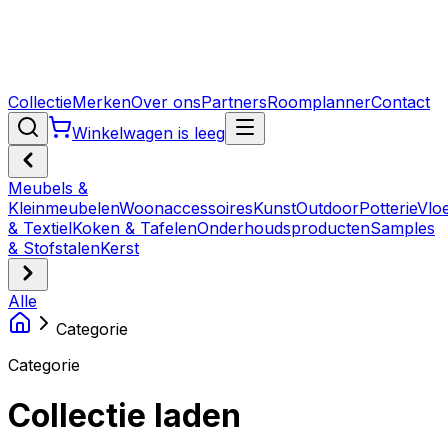
Collectie
Merken
Over ons
Partners
Roomplanner
Contact
Winkelwagen is leeg
Meubels &
Kleinmeubelen
Woonaccessoires
Kunst
Outdoor
Potterie
Vlo
& Textiel
Koken & Tafelen
Onderhoudsproducten
Samples
& Stofstalen
Kerst
Alle
Categorie
Categorie
Collectie laden