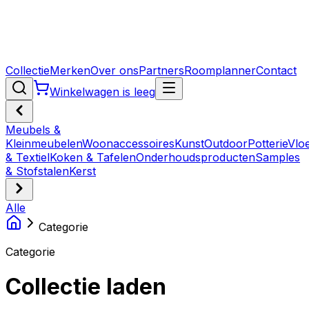
Collectie
Merken
Over ons
Partners
Roomplanner
Contact
Winkelwagen is leeg
Meubels &
Kleinmeubelen
Woonaccessoires
Kunst
Outdoor
Potterie
Vlo
& Textiel
Koken & Tafelen
Onderhoudsproducten
Samples
& Stofstalen
Kerst
Alle
Categorie
Categorie
Collectie laden