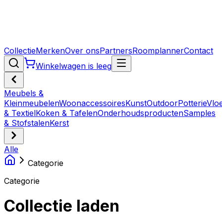
Collectie
Merken
Over ons
Partners
Roomplanner
Contact
Winkelwagen is leeg
Meubels &
Kleinmeubelen
Woonaccessoires
Kunst
Outdoor
Potterie
Vlo
& Textiel
Koken & Tafelen
Onderhoudsproducten
Samples
& Stofstalen
Kerst
Alle
Categorie
Categorie
Collectie laden