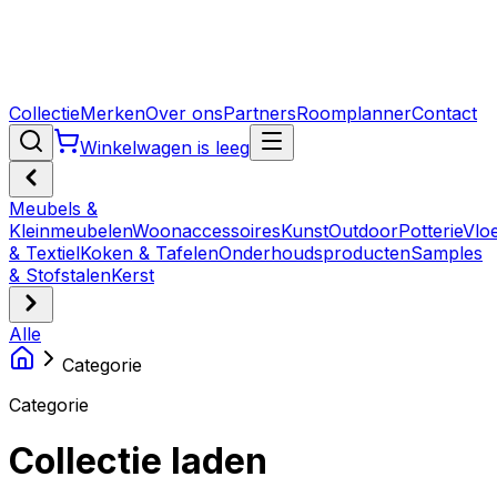
Collectie
Merken
Over ons
Partners
Roomplanner
Contact
Winkelwagen is leeg
Meubels &
Kleinmeubelen
Woonaccessoires
Kunst
Outdoor
Potterie
Vlo
& Textiel
Koken & Tafelen
Onderhoudsproducten
Samples
& Stofstalen
Kerst
Alle
Categorie
Categorie
Collectie laden