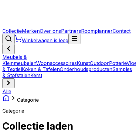
Collectie
Merken
Over ons
Partners
Roomplanner
Contact
Winkelwagen is leeg
Meubels &
Kleinmeubelen
Woonaccessoires
Kunst
Outdoor
Potterie
Vlo
& Textiel
Koken & Tafelen
Onderhoudsproducten
Samples
& Stofstalen
Kerst
Alle
Categorie
Categorie
Collectie laden