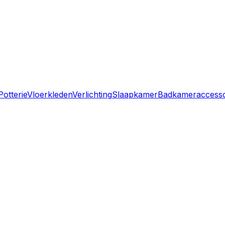
Potterie
Vloerkleden
Verlichting
Slaapkamer
Badkameraccessoi