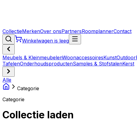
Collectie
Merken
Over ons
Partners
Roomplanner
Contact
Winkelwagen is leeg
Meubels & Kleinmeubelen
Woonaccessoires
Kunst
Outdoor
Tafelen
Onderhoudsproducten
Samples & Stofstalen
Kerst
Alle
Categorie
Categorie
Collectie laden