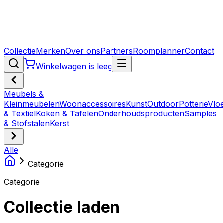
Collectie
Merken
Over ons
Partners
Roomplanner
Contact
Winkelwagen is leeg
Meubels &
Kleinmeubelen
Woonaccessoires
Kunst
Outdoor
Potterie
Vlo
& Textiel
Koken & Tafelen
Onderhoudsproducten
Samples
& Stofstalen
Kerst
Alle
Categorie
Categorie
Collectie laden