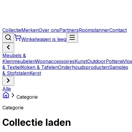
Collectie
Merken
Over ons
Partners
Roomplanner
Contact
Winkelwagen is leeg
Meubels &
Kleinmeubelen
Woonaccessoires
Kunst
Outdoor
Potterie
Vlo
& Textiel
Koken & Tafelen
Onderhoudsproducten
Samples
& Stofstalen
Kerst
Alle
Categorie
Categorie
Collectie laden