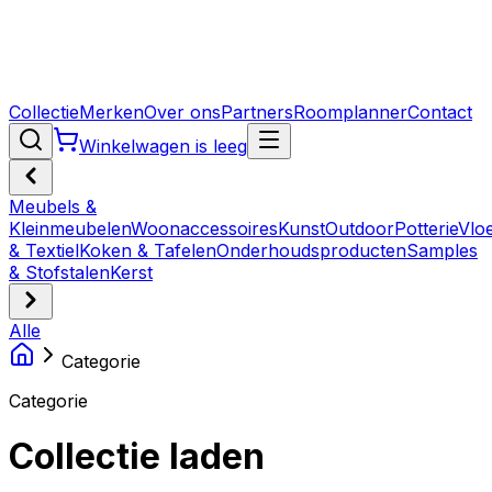
Collectie
Merken
Over ons
Partners
Roomplanner
Contact
Winkelwagen is leeg
Meubels &
Kleinmeubelen
Woonaccessoires
Kunst
Outdoor
Potterie
Vlo
& Textiel
Koken & Tafelen
Onderhoudsproducten
Samples
& Stofstalen
Kerst
Alle
Categorie
Categorie
Collectie laden