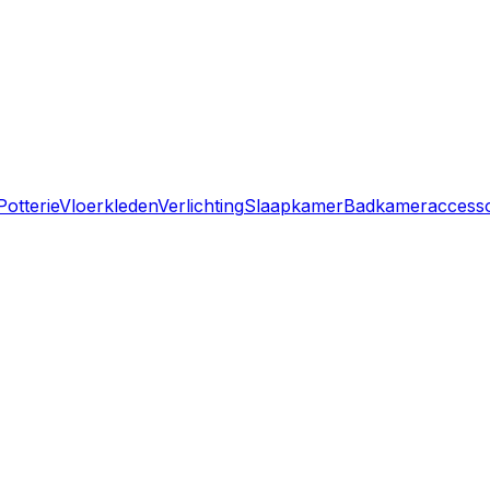
Potterie
Vloerkleden
Verlichting
Slaapkamer
Badkameraccessoi