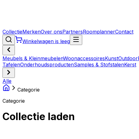
Collectie
Merken
Over ons
Partners
Roomplanner
Contact
Winkelwagen is leeg
Meubels & Kleinmeubelen
Woonaccessoires
Kunst
Outdoor
Tafelen
Onderhoudsproducten
Samples & Stofstalen
Kerst
Alle
Categorie
Categorie
Collectie laden