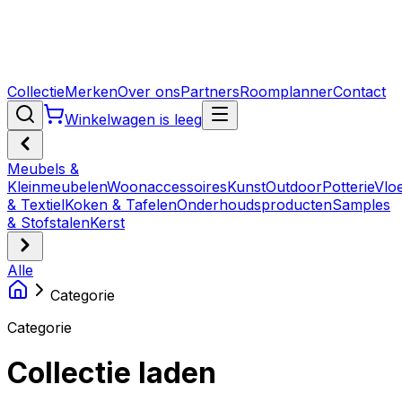
Collectie
Merken
Over ons
Partners
Roomplanner
Contact
Winkelwagen is leeg
Meubels &
Kleinmeubelen
Woonaccessoires
Kunst
Outdoor
Potterie
Vlo
& Textiel
Koken & Tafelen
Onderhoudsproducten
Samples
& Stofstalen
Kerst
Alle
Categorie
Categorie
Collectie laden