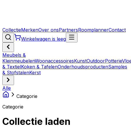
Collectie
Merken
Over ons
Partners
Roomplanner
Contact
Winkelwagen is leeg
Meubels &
Kleinmeubelen
Woonaccessoires
Kunst
Outdoor
Potterie
Vlo
& Textiel
Koken & Tafelen
Onderhoudsproducten
Samples
& Stofstalen
Kerst
Alle
Categorie
Categorie
Collectie laden