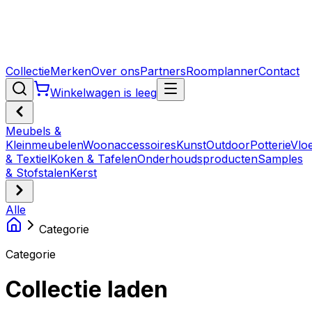
Collectie
Merken
Over ons
Partners
Roomplanner
Contact
Winkelwagen is leeg
Meubels &
Kleinmeubelen
Woonaccessoires
Kunst
Outdoor
Potterie
Vlo
& Textiel
Koken & Tafelen
Onderhoudsproducten
Samples
& Stofstalen
Kerst
Alle
Categorie
Categorie
Collectie laden